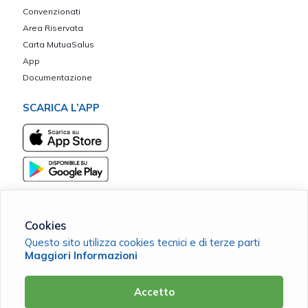
Convenzionati
Area Riservata
Carta MutuaSalus
App
Documentazione
SCARICA L’APP
Cookies
Questo sito utilizza cookies tecnici e di terze parti
Borgo Vita ETS
Maggiori Informazioni
C.F. 98209820178 |
Cookie Policy
|
Privacy Policy
Accetto