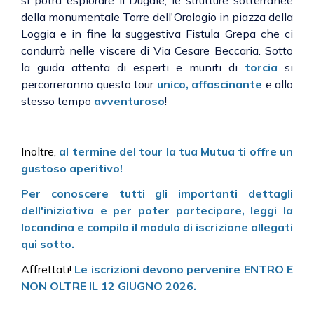
si potra esplorare il Dugale, le strutture sotterranee
della monumentale Torre dell'Orologio in piazza della
Loggia e in fine la suggestiva Fistula Grepa che ci
condurrà nelle viscere di Via Cesare Beccaria. Sotto
la guida attenta di esperti e muniti di
torcia
si
percorreranno questo tour
unico, affascinante
e allo
stesso tempo
avventuroso
!
Inoltre,
al termine del tour la tua Mutua ti offre un
gustoso aperitivo!
Per conoscere tutti gli importanti dettagli
dell'iniziativa e per poter partecipare, leggi la
locandina e compila il modulo di iscrizione allegati
qui sotto.
Affrettati!
L
e iscrizioni devono pervenire ENTRO E
NON OLTRE IL 12 GIUGNO 2026.