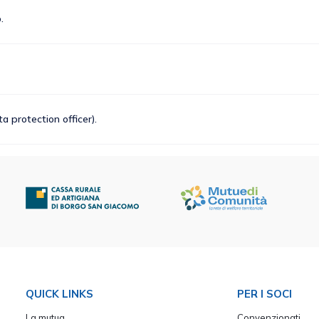
.
 protection officer).
QUICK LINKS
PER I SOCI
La mutua
Convenzionati