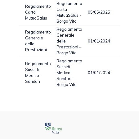
Regolamento
Regolamento
Carta
Carta
05/05/2025
PDF
4
MutuaSalus -
MutuaSalus
Borgo Vita
Regolamento
Regolamento
Generale
Generale
delle
01/01/2024
PDF
2
delle
Prestazioni -
Prestazioni
Borgo Vita
Regolamento
Regolamento
Sussidi
Sussidi
Medico-
01/01/2024
PDF
1
Medico-
Sanitari -
Sanitari
Borgo Vita